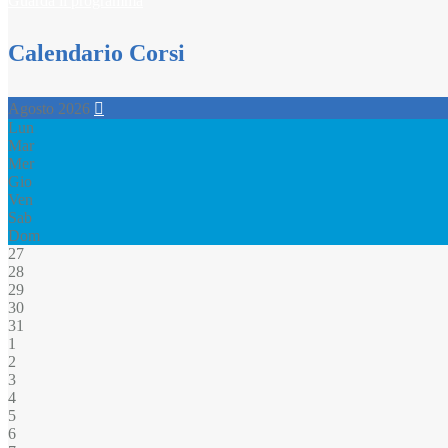
Guarda il programma
Calendario Corsi
Agosto 2026
Lun
Mar
Mer
Gio
Ven
Sab
Dom
27
28
29
30
31
1
2
3
4
5
6