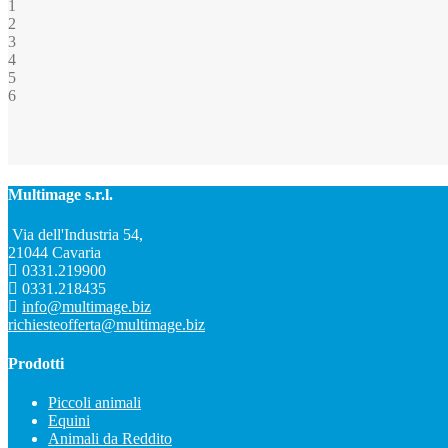
1
2
3
4
5
6
Multimage s.r.l.
Via dell'Industria 54,
21044 Cavaria
0331.219900
0331.218435
info@multimage.biz
richiesteofferta@multimage.biz
Prodotti
Piccoli animali
Equini
Animali da Reddito