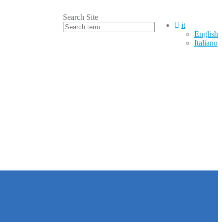
Search Site
it
English
Italiano
900
12.30 / 13.30–17.30