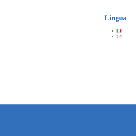
Lingua
Telefono
(+39) 0331.219
Orari
Lun–Ven: 8.30–