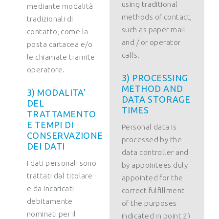
using traditional
mediante modalità
methods of contact,
tradizionali di
such as paper mail
contatto, come la
and / or operator
posta cartacea e/o
calls.
le chiamate tramite
operatore.
3) PROCESSING
METHOD AND
3) MODALITA’
DATA STORAGE
DEL
TIMES
TRATTAMENTO
E TEMPI DI
Personal data is
CONSERVAZIONE
processed by the
DEI DATI
data controller and
I dati personali sono
by appointees duly
trattati dal titolare
appointed for the
e da incaricati
correct fulfillment
debitamente
of the purposes
nominati per il
indicated in point 2)