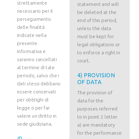
strettamente
statement and will
necessario per il
be deleted at the
perseguimento
end of this period,
delle finalità
unless the data
indicate nella
must be kept for
presente
legal obligations or
informativa e
to enforce a right in
saranno cancellati
court.
al termine di tale
4) PROVISION
periodo, salvo che i
OF DATA
dati stessi debbano
essere conservati
The provision of
per obblighi di
data for the
legge o per far
purposes referred
valere un diritto in
to in point 2 letter
sede giudiziaria.
a) are mandatory
for the performance
4)