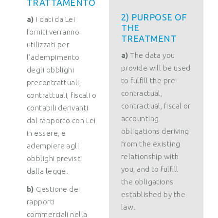
TRATTAMENTO
2) PURPOSE OF
a)
I dati da Lei
THE
forniti verranno
TREATMENT
utilizzati per
a)
The data you
l’adempimento
provide will be used
degli obblighi
to fulfill the pre-
precontrattuali,
contractual,
contrattuali, fiscali o
contractual, fiscal or
contabili derivanti
accounting
dal rapporto con Lei
obligations deriving
in essere, e
from the existing
adempiere agli
relationship with
obblighi previsti
you, and to fulfill
dalla legge.
the obligations
b)
Gestione dei
established by the
rapporti
law.
commerciali nella