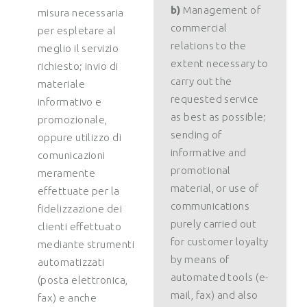
b)
Management of
misura necessaria
commercial
per espletare al
relations to the
meglio il servizio
extent necessary to
richiesto; invio di
carry out the
materiale
requested service
informativo e
as best as possible;
promozionale,
sending of
oppure utilizzo di
informative and
comunicazioni
promotional
meramente
material, or use of
effettuate per la
communications
fidelizzazione dei
purely carried out
clienti effettuato
for customer loyalty
mediante strumenti
by means of
automatizzati
automated tools (e-
(posta elettronica,
mail, fax) and also
fax) e anche