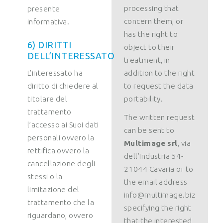
processing that
presente
concern them, or
informativa.
has the right to
6) DIRITTI
object to their
DELL’INTERESSATO
treatment, in
L’interessato ha
addition to the right
diritto di chiedere al
to request the data
titolare del
portability.
trattamento
The written request
l’accesso ai Suoi dati
can be sent to
personali ovvero la
Multimage srl
, via
rettifica ovvero la
dell’Industria 54-
cancellazione degli
21044 Cavaria or to
stessi o la
the email address
limitazione del
info@multimage.biz
trattamento che la
specifying the right
riguardano, ovvero
that the interested