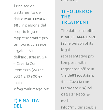
Il titolare del
1) HOLDER OF
trattamento dei
THE
dati è
MULTIMAGE
TREATMENT
SRL
in persona del
The data controller
proprio legale
is
MULTIMAGE SRL
rappresentante pro
in the person of its
tempore, con sede
legal
legale in Via
representative pro
dell’Industria m. 54
tempore, with
– Cavaria Con
registered office in
Premezzo (VA) tel.
Via dell’Industria n.
0331 219900 e-
54 – Cavaria con
mail:
Premezzo (VA) tel.
info@multimage.biz
0331 219900 e-
2) FINALITA’
mail:
DEL
info@multimage.biz