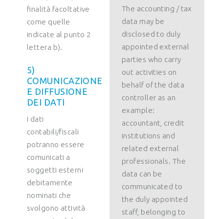
The accounting / tax
finalità facoltative
data may be
come quelle
disclosed to duly
indicate al punto 2
appointed external
lettera b).
parties who carry
5)
out activities on
COMUNICAZIONE
behalf of the data
E DIFFUSIONE
controller as an
DEI DATI
example:
I dati
accountant, credit
contabili/fiscali
institutions and
potranno essere
related external
comunicati a
professionals.
The
soggetti esterni
data can be
debitamente
communicated to
nominati che
the duly appointed
svolgono attività
staff, belonging to