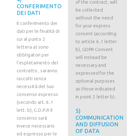
of the contract, will
CONFERIMENTO
be collected
DEI DATI
without the need
Il conferimento dei
for your express
dati per le finalità di
consent (according
cui al punto 2
to article 6.1 letter
lettera a) sono
b), GDPR Consent
obbligatori per
will instead be
l’espletamento del
necessary and
contratto , saranno
expressed for the
raccolti senza
optional purposes
necessità del Suo
as those indicated
consenso espresso
in point 2 letter b).
(secondo art. 6.1
lett. b), G.D.P.R Il
5)
COMMUNICATION
consenso sarà
AND DIFFUSION
invece necessario
OF DATA
ed espresso per le