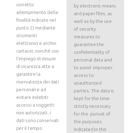
corretto
by electronic means
adempimento delle
and paper files, as
finalità indicate nel
well as by the use
punto 2) mediante
of security
strumenti
measures to
elettronici e archivi
guarantee the
cartacei, nonché con
confidentiality of
l’impiego di misure
personal data and
di sicurezza atte a
to avoid improper
garantire la
access to
riservatezza dei dati
unauthorized
personali e ad
parties. The data is
evitare indebiti
kept for the time
accessi a soggetti
strictly necessary
non autorizzati. I
for the pursuit of
dati sono conservati
the purposes
per il tempo
indicated in this