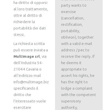
ha diritto di opporsi
party wants to
al loro trattamento,
exercise
oltre al diritto di
(cancellation,
richiedere la
rectification,
portabilità dei dati
portability,
stessi.
oblivion), together
La richiesta scritta
with a valid e-mail
può essere inviata a
address / pec to
Multimage srl
, via
receive the reply. If
dell’Industria 54-
he deems it
21044 Cavaria o
appropriate to
all’indirizzo mail
assert his rights, he
info@multimage.biz
has the right to
specificando il
lodge a complaint
diritto che
with the competent
l’interessato vuole
supervisory
esercitare
authority,