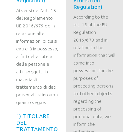
Regulation)
Protection
Regulation)
Ai sensi dell’art. 13
According to the
del Regolamento
art. 13 of the EU
UE 2016/679 ed in
Regulation
relazione alle
2016/679 and in
informazioni di cui si
relation to the
entrerà in possesso,
information that will
ai fini della tutela
come into
delle persone e
possession, for the
altri soggetti in
purposes of
materia di
protecting persons
trattamento di dati
and other subjects
personali, si informa
regarding the
quanto segue:
processing of
1) TITOLARE
personal data, we
DEL
inform the
TRATTAMENTO
following: