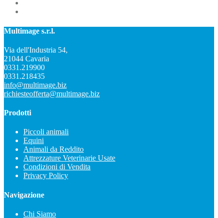
126^ FIERACAVALLI 2024
CONGRESSO NAZIONALE AIVPAFE 2024
Multimage s.r.l.
Via dell'Industria 54,
21044 Cavaria
0331.219900
0331.218435
info@multimage.biz
richiesteofferta@multimage.biz
Prodotti
Piccoli animali
Equini
Animali da Reddito
Attrezzature Veterinarie Usate
Condizioni di Vendita
Privacy Policy
Navigazione
Chi Siamo