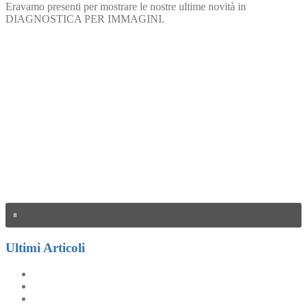
Eravamo presenti per mostrare le nostre ultime novità in
DIAGNOSTICA PER IMMAGINI.
Ultimi Articoli
Congresso Internazionale SCIVAC 2026
CONGRESSO SIVAR-SIB 07-09 Maggio 2025 Cremona
CONGRESSO NAZIONALE SCIVAC 2024