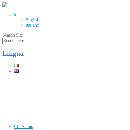
it
English
Italiano
Search Site
Lingua
Telefono
(+39) 0331.219900
Orari
Lun–Ven: 8.30–12.30 / 13.30–17.30
Chi Siamo