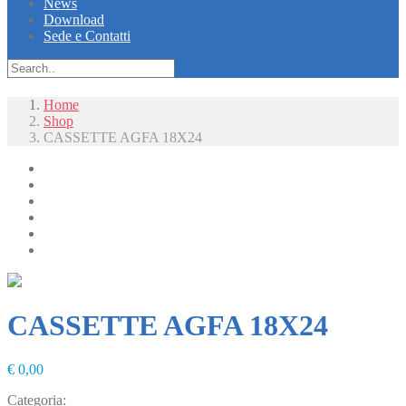
News
Download
Sede e Contatti
Home
Shop
CASSETTE AGFA 18X24
Radiologia
Radiologia Digitale
Diagnostica
Laboratorio
Chirurgia e Monitoraggio
Arredi e mobili
CASSETTE AGFA 18X24
€
0,00
Categoria:
Uncategorized