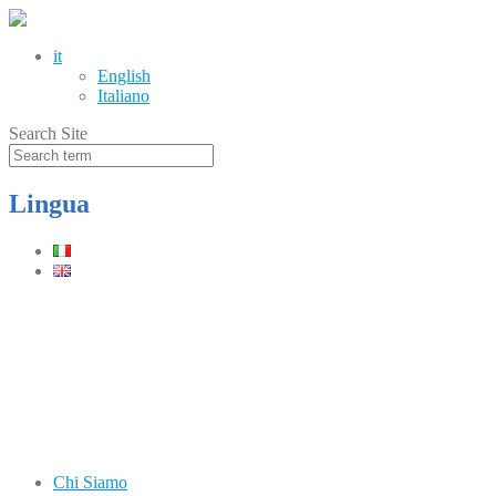
it
English
Italiano
Search Site
Lingua
Telefono
(+39) 0331.219900
Orari
Lun–Ven: 8.30–12.30 / 13.30–17.30
Chi Siamo