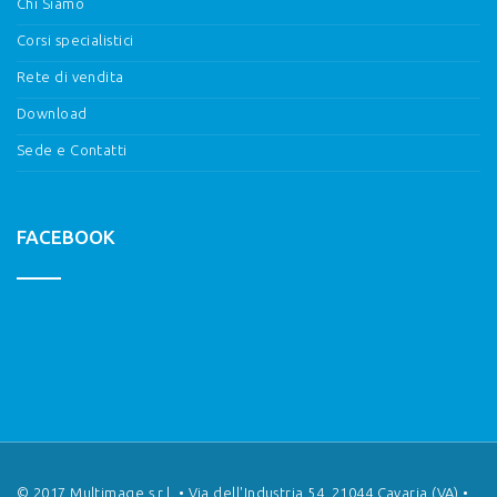
Chi Siamo
Corsi specialistici
Rete di vendita
Download
Sede e Contatti
FACEBOOK
© 2017 Multimage s.r.l. • Via dell'Industria 54, 21044 Cavaria (VA) •