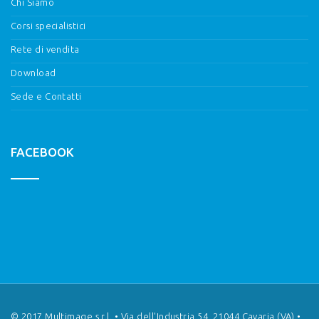
Chi Siamo
Corsi specialistici
Rete di vendita
Download
Sede e Contatti
FACEBOOK
© 2017 Multimage s.r.l. • Via dell'Industria 54, 21044 Cavaria (VA) •