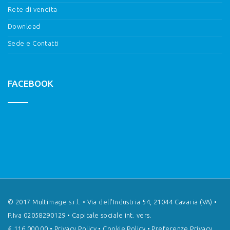
Rete di vendita
Download
Sede e Contatti
FACEBOOK
© 2017 Multimage s.r.l. • Via dell'Industria 54, 21044 Cavaria (VA) •
P.Iva 02058290129 • Capitale sociale int. vers.
€ 116.000,00 •
Privacy Policy
•
Cookie Policy
•
Preferenze Privacy