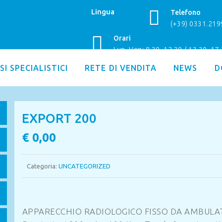
Lingua
Telefono
(+39) 0331.21
Orari
Lun–Ven: 8.30–12.30 / 13.30–17
SI SPECIALISTICI
RETE DI VENDITA
NEWS
D
EXPORT 200
€
0,00
Categoria:
UNCATEGORIZED
APPARECCHIO RADIOLOGICO FISSO DA AMBULA