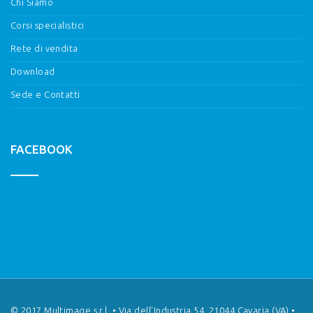
Chi Siamo
Corsi specialistici
Rete di vendita
Download
Sede e Contatti
FACEBOOK
© 2017 Multimage s.r.l. • Via dell'Industria 54, 21044 Cavaria (VA) •