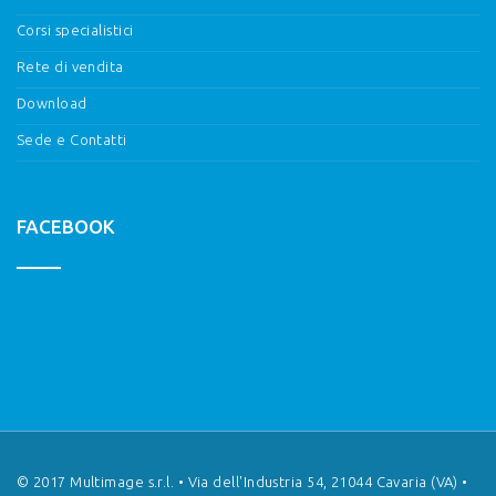
Corsi specialistici
Rete di vendita
Download
Sede e Contatti
FACEBOOK
© 2017 Multimage s.r.l. • Via dell'Industria 54, 21044 Cavaria (VA) •