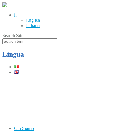
it
English
Italiano
Search Site
Lingua
Telefono
(+39) 0331.219900
Orari
Lun–Ven: 8.30–12.30 / 13.30–17.30
Chi Siamo