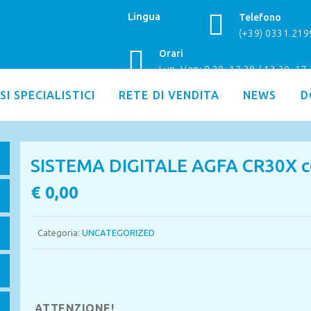
Lingua
Telefono
(+39) 0331.21
Orari
Lun–Ven: 8.30–12.30 / 13.30–17
SI SPECIALISTICI
RETE DI VENDITA
NEWS
D
SISTEMA DIGITALE AGFA CR30X co
€
0,00
Categoria:
UNCATEGORIZED
ATTENZIONE!