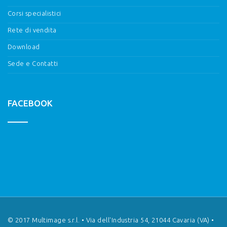
Corsi specialistici
Rete di vendita
Download
Sede e Contatti
FACEBOOK
© 2017 Multimage s.r.l. • Via dell'Industria 54, 21044 Cavaria (VA) •