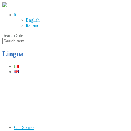
it
English
Italiano
Search Site
Lingua
Telefono
(+39) 0331.219900
Orari
Lun–Ven: 8.30–12.30 / 13.30–17.30
Chi Siamo