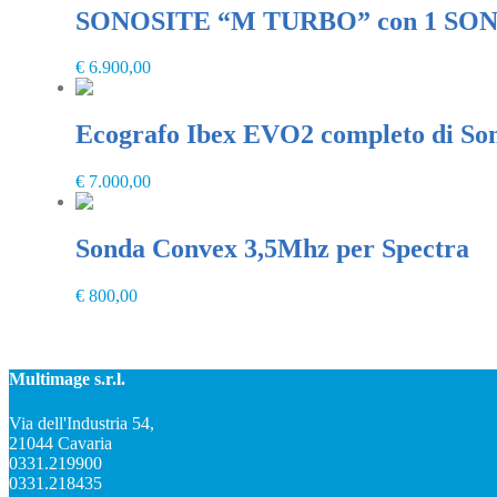
SONOSITE “M TURBO” con 1 SO
€
6.900,00
Ecografo Ibex EVO2 completo di So
€
7.000,00
Sonda Convex 3,5Mhz per Spectra
€
800,00
Multimage s.r.l.
Via dell'Industria 54,
21044 Cavaria
0331.219900
0331.218435