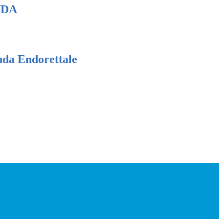
NDA
nda Endorettale