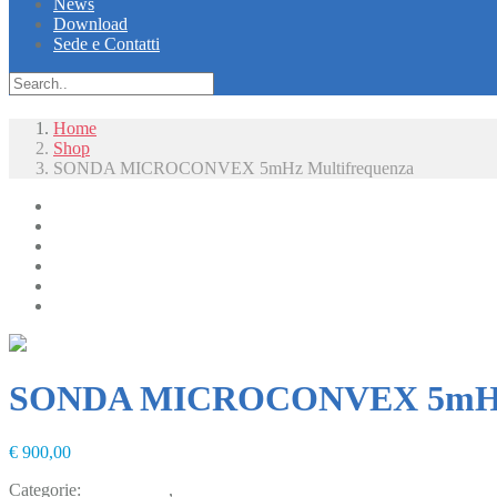
News
Download
Sede e Contatti
Home
Shop
SONDA MICROCONVEX 5mHz Multifrequenza
Radiologia
Radiologia Digitale
Diagnostica
Laboratorio
Chirurgia e Monitoraggio
Arredi e mobili
SONDA MICROCONVEX 5mHz 
€
900,00
Categorie:
Diagnostica
,
usato