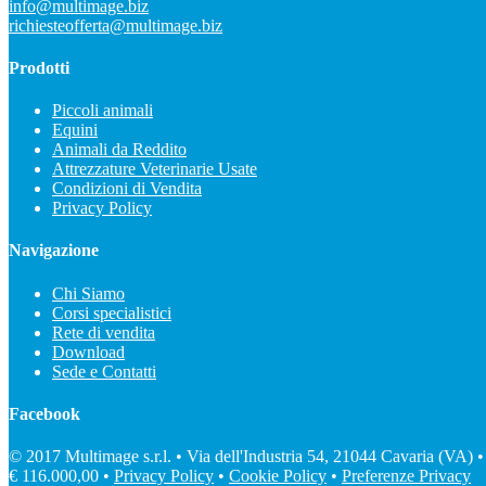
info@multimage.biz
richiesteofferta@multimage.biz
Prodotti
Piccoli animali
Equini
Animali da Reddito
Attrezzature Veterinarie Usate
Condizioni di Vendita
Privacy Policy
Navigazione
Chi Siamo
Corsi specialistici
Rete di vendita
Download
Sede e Contatti
Facebook
© 2017 Multimage s.r.l. • Via dell'Industria 54, 21044 Cavaria (VA) •
€ 116.000,00 •
Privacy Policy
•
Cookie Policy
•
Preferenze Privacy