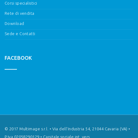
Corsi specialistici
Rete di vendita
Download
Sede e Contatti
FACEBOOK
© 2017 Multimage s.r.l. • Via dell'Industria 54, 21044 Cavaria (VA) •
P.Iva 02058290129 • Capitale sociale int. vers.