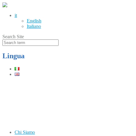
it
English
Italiano
Search Site
Lingua
Telefono
(+39) 0331.219900
Orari
Lun–Ven: 8.30–12.30 / 13.30–17.30
Chi Siamo