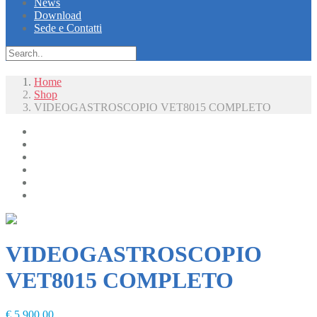
News
Download
Sede e Contatti
Home
Shop
VIDEOGASTROSCOPIO VET8015 COMPLETO
Radiologia
Radiologia Digitale
Diagnostica
Laboratorio
Chirurgia e Monitoraggio
Arredi e mobili
VIDEOGASTROSCOPIO
VET8015 COMPLETO
€
5.900,00