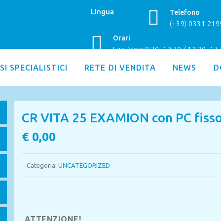
Lingua
Telefono
(+39) 0331.21
Orari
Lun–Ven: 8.30–12.30 / 13.30–17
SI SPECIALISTICI
RETE DI VENDITA
NEWS
D
CR VITA 25 EXAMION con PC fisso
€
0,00
Categoria:
UNCATEGORIZED
ATTENZIONE!