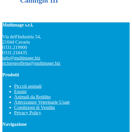
Camlight III
Multimage s.r.l.
Via dell'Industria 54,
21044 Cavaria
0331.219900
0331.218435
info@multimage.biz
richiesteofferta@multimage.biz
Prodotti
Piccoli animali
Equini
Animali da Reddito
Attrezzature Veterinarie Usate
Condizioni di Vendita
Privacy Policy
Navigazione