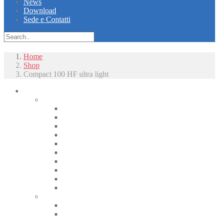
News
Download
Sede e Contatti
Home
Shop
Compact 100 HF ultra light
Piccoli animali
Radiologia
Apparecchiature radiologiche alta frequenza
Radiologici portatili alta frequenza
Apparecchiature radiologiche convenzionali
Radiologia digitale
Radiologia dentale
Radiologia Interventistica e Fluoroscopia
Radioprotezione
Accessori Rx
Materiali di camera oscura
Displasia dell’anca
Tomografia
CT
CBCT