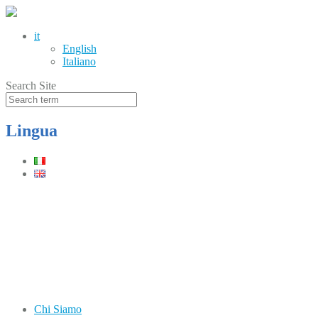
it
English
Italiano
Search Site
Lingua
Telefono
(+39) 0331.219900
Orari
Lun–Ven: 8.30–12.30 / 13.30–17.30
Chi Siamo