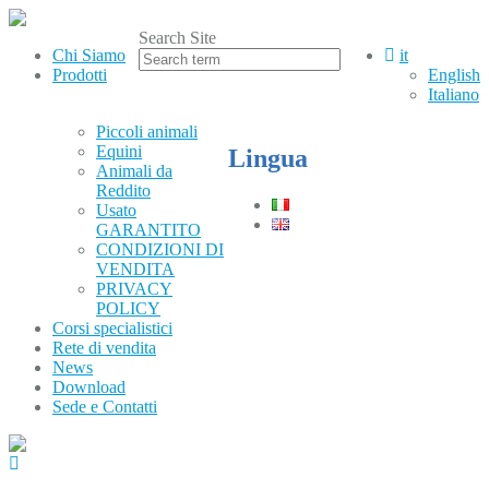
Search Site
Chi Siamo
it
Prodotti
English
Italiano
Piccoli animali
Equini
Lingua
Animali da
Reddito
Usato
GARANTITO
CONDIZIONI DI
Telefono
VENDITA
PRIVACY
POLICY
(+39) 0331.219900
Corsi specialistici
Rete di vendita
Orari
News
Download
Lun–Ven: 8.30–12.30 / 13.30–17.30
Sede e Contatti