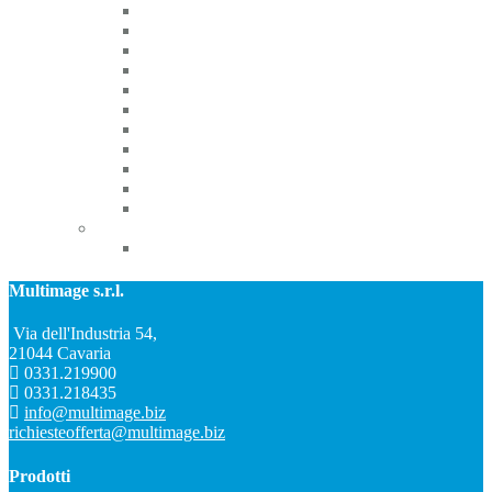
Anuscopi – Dilatatori – Speculum
Bisturi
Cannule – Curette – Istometri
Divaricatori
Forbici
Martelli – Portacotone – Specilli
Pelvimetro – Sonde – Stetoscopio
Pinze
Porta aghi
Specchietti
Trapani ortopedici
Fecondazione artificiale
Ovum pick up
Multimage s.r.l.
Via dell'Industria 54,
21044 Cavaria
0331.219900
0331.218435
info@multimage.biz
richiesteofferta@multimage.biz
Prodotti