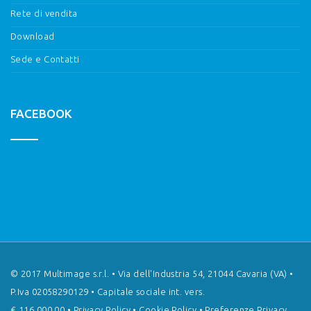
Rete di vendita
Download
Sede e Contatti
FACEBOOK
© 2017 Multimage s.r.l. • Via dell'Industria 54, 21044 Cavaria (VA) •
P.Iva 02058290129 • Capitale sociale int. vers.
€ 116.000,00 •
Privacy Policy
•
Cookie Policy
•
Preferenze Privacy