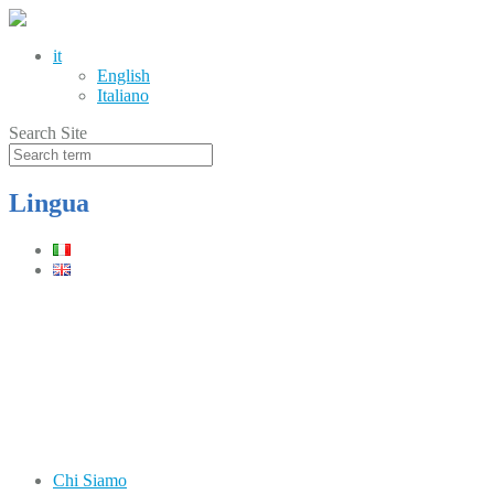
it
English
Italiano
Search Site
Lingua
Telefono
(+39) 0331.219900
Orari
Lun–Ven: 8.30–12.30 / 13.30–17.30
Chi Siamo