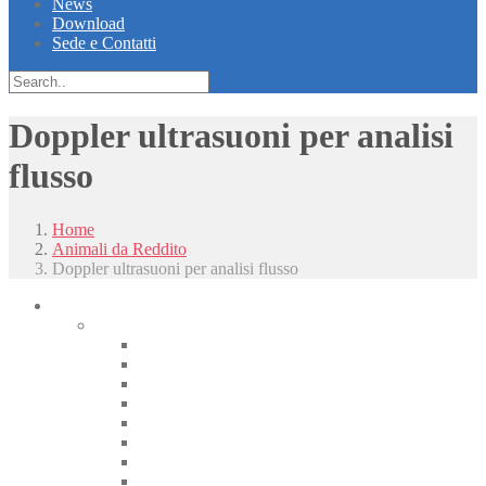
News
Download
Sede e Contatti
Doppler ultrasuoni per analisi
flusso
Home
Animali da Reddito
Doppler ultrasuoni per analisi flusso
Piccoli animali
Radiologia
Apparecchiature radiologiche alta frequenza
Radiologici portatili alta frequenza
Apparecchiature radiologiche convenzionali
Radiologia digitale
Radiologia dentale
Radiologia Interventistica e Fluoroscopia
Radioprotezione
Accessori Rx