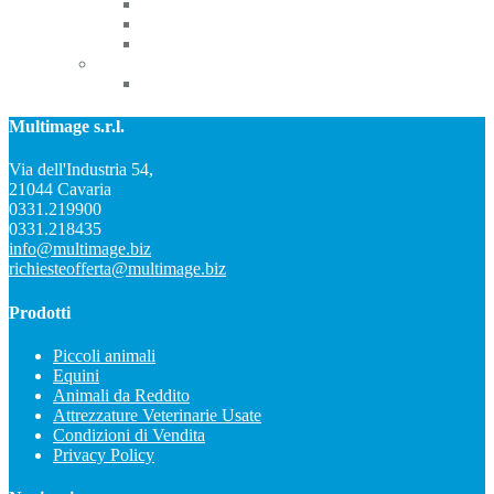
Porta aghi
Specchietti
Trapani ortopedici
Fecondazione artificiale
Ovum pick up
Multimage s.r.l.
Via dell'Industria 54,
21044 Cavaria
0331.219900
0331.218435
info@multimage.biz
richiesteofferta@multimage.biz
Prodotti
Piccoli animali
Equini
Animali da Reddito
Attrezzature Veterinarie Usate
Condizioni di Vendita
Privacy Policy