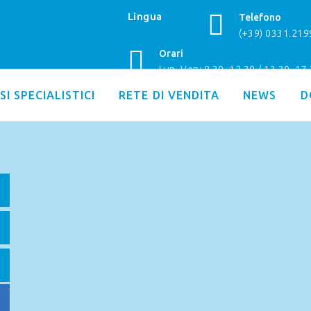
Lingua
Telefono
(+39) 0331.21
Orari
Lun–Ven: 8.30–12.30 / 13.30–17
SI SPECIALISTICI
RETE DI VENDITA
NEWS
D