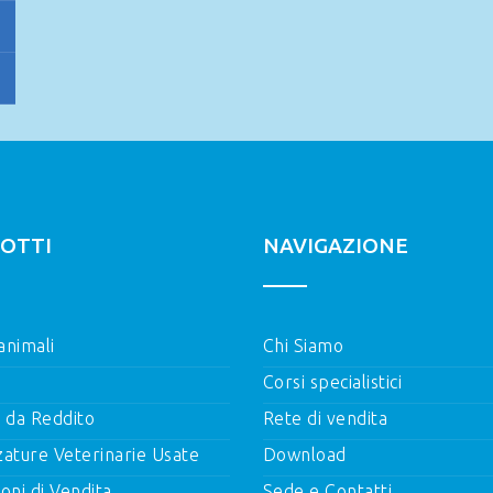
OTTI
NAVIGAZIONE
 animali
Chi Siamo
Corsi specialistici
i da Reddito
Rete di vendita
zature Veterinarie Usate
Download
oni di Vendita
Sede e Contatti