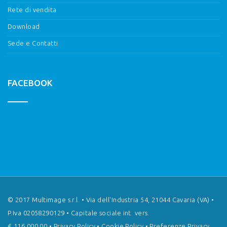
Rete di vendita
Download
Sede e Contatti
FACEBOOK
© 2017 Multimage s.r.l. • Via dell'Industria 54, 21044 Cavaria (VA) •
P.Iva 02058290129 • Capitale sociale int. vers.
€ 116.000,00 •
Privacy Policy
•
Cookie Policy
•
Preferenze Privacy