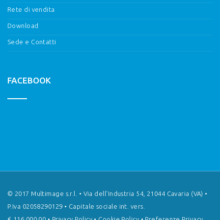
Rete di vendita
Download
Sede e Contatti
FACEBOOK
© 2017 Multimage s.r.l. • Via dell'Industria 54, 21044 Cavaria (VA) •
P.Iva 02058290129 • Capitale sociale int. vers.
€ 116.000,00 •
Privacy Policy
•
Cookie Policy
•
Preferenze Privacy