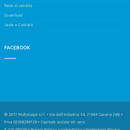
Rete di vendita
Download
Sede e Contatti
FACEBOOK
© 2017 Multimage s.r.l. • Via dell'Industria 54, 21044 Cavaria (VA) •
P.Iva 02058290129 • Capitale sociale int. vers.
€ 116.000,00 •
Privacy Policy
•
Cookie Policy
•
Preferenze Privacy