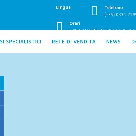
Lingua
Telefono
(+39) 0331.21
Orari
Lun–Ven: 8.30–12.30 / 13.30–17
SI SPECIALISTICI
RETE DI VENDITA
NEWS
D