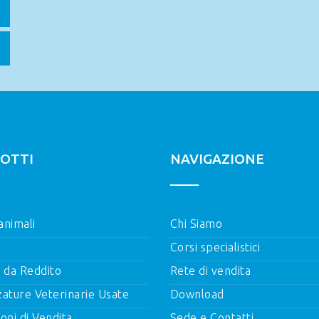
OTTI
NAVIGAZIONE
 animali
Chi Siamo
Corsi specialistici
i da Reddito
Rete di vendita
zature Veterinarie Usate
Download
oni di Vendita
Sede e Contatti