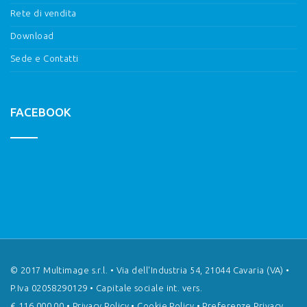
Rete di vendita
Download
Sede e Contatti
FACEBOOK
© 2017 Multimage s.r.l. • Via dell'Industria 54, 21044 Cavaria (VA) •
P.Iva 02058290129 • Capitale sociale int. vers.
€ 116.000,00 •
Privacy Policy
•
Cookie Policy
•
Preferenze Privacy