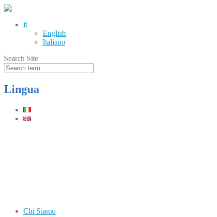
it
English
Italiano
Search Site
Lingua
Telefono
(+39) 0331.219900
Orari
Lun–Ven: 8.30–12.30 / 13.30–17.30
Chi Siamo