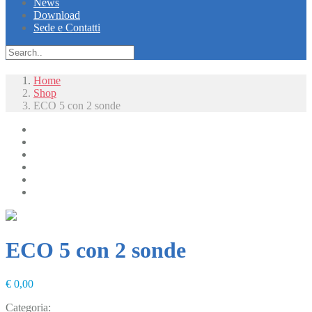
News
Download
Sede e Contatti
Home
Shop
ECO 5 con 2 sonde
Radiologia
Radiologia Digitale
Diagnostica
Laboratorio
Chirurgia e Monitoraggio
Arredi e mobili
ECO 5 con 2 sonde
€
0,00
Categoria:
Uncategorized