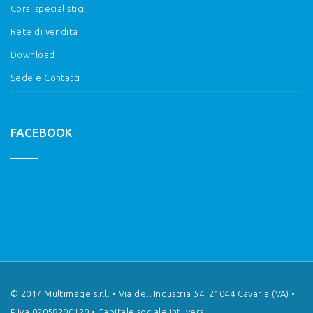
Corsi specialistici
Rete di vendita
Download
Sede e Contatti
FACEBOOK
© 2017 Multimage s.r.l. • Via dell'Industria 54, 21044 Cavaria (VA) •
P.Iva 02058290129 • Capitale sociale int. vers.