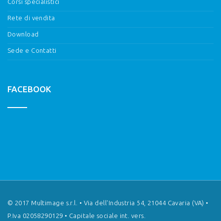
Corsi specialistici
Rete di vendita
Download
Sede e Contatti
FACEBOOK
© 2017 Multimage s.r.l. • Via dell'Industria 54, 21044 Cavaria (VA) •
P.Iva 02058290129 • Capitale sociale int. vers.