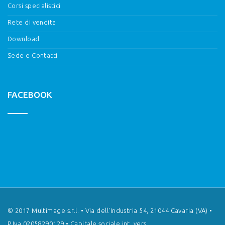
Corsi specialistici
Rete di vendita
Download
Sede e Contatti
FACEBOOK
© 2017 Multimage s.r.l. • Via dell'Industria 54, 21044 Cavaria (VA) •
P.Iva 02058290129 • Capitale sociale int. vers.