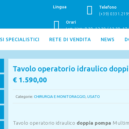
Lingua
Telefono
(+39) 0331.21
Orari
Lun–Ven: 8.30–12.30 / 13.30–17
SI SPECIALISTICI
RETE DI VENDITA
NEWS
D
Tavolo operatorio idraulico dopp
€
1.590,00
Categorie:
CHIRURGIA E MONITORAGGIO
,
USATO
Tavolo operatorio idraulico
doppia pompa
Multim