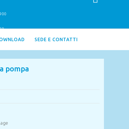
9900
.30
OWNLOAD
SEDE E CONTATTI
ia pompa
age