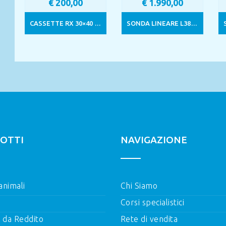
€
200,00
€
1.990,00
CASSETTE RX 30×40 CURIX ORTHO-AGFA
SONDA LINEARE L38/10-5MHZ PER SONOSITE TITAN
OTTI
NAVIGAZIONE
 animali
Chi Siamo
Corsi specialistici
i da Reddito
Rete di vendita