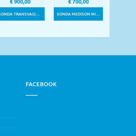
€
900,00
€
700,00
SONDA TRANSVAGINALE 5MHZ PER ALOKA
SONDA MEDISON MICROCONVEX 6,5MHZ
FACEBOOK