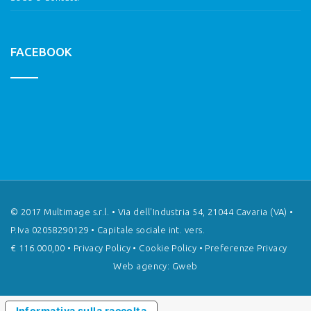
FACEBOOK
© 2017 Multimage s.r.l. • Via dell'Industria 54, 21044 Cavaria (VA) •
P.Iva 02058290129 • Capitale sociale int. vers.
€ 116.000,00 •
Privacy Policy
•
Cookie Policy
•
Preferenze Privacy
Web agency: Gweb
Informativa sulla raccolta