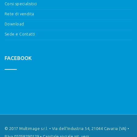
Corsi specialistici
Rete di vendita
Download
Sede e Contatti
FACEBOOK
© 2017 Multimage s.r.l. • Via dell'Industria 54, 21044 Cavaria (VA) •
P.Iva 02058290129 • Capitale sociale int. vers.