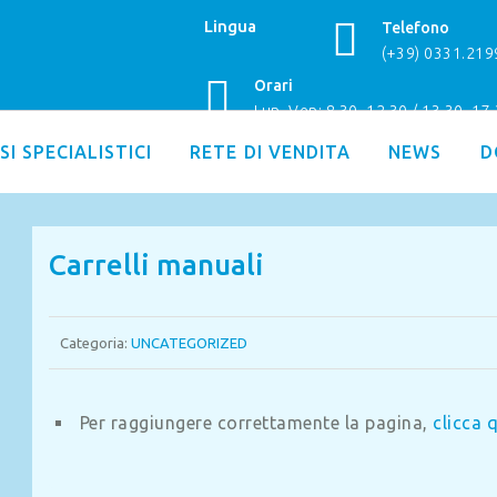
Lingua
Telefono
(+39) 0331.21
Orari
Lun–Ven: 8.30–12.30 / 13.30–17
SI SPECIALISTICI
RETE DI VENDITA
NEWS
D
Carrelli manuali
Categoria:
UNCATEGORIZED
Per raggiungere correttamente la pagina,
clicca 