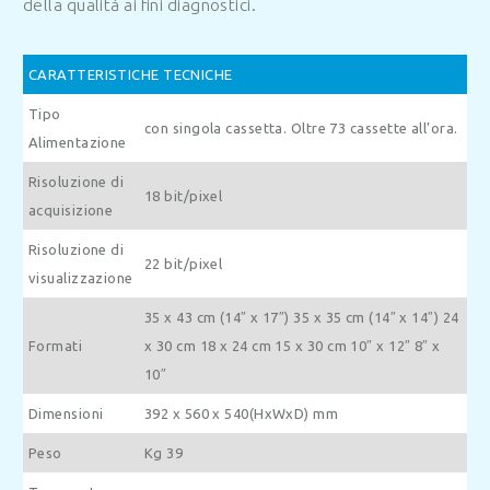
della qualità ai fini diagnostici.
CARATTERISTICHE TECNICHE
Tipo
con singola cassetta.
Oltre 73 cassette all’ora.
Alimentazione
Risoluzione di
18 bit/pixel
acquisizione
Risoluzione di
22 bit/pixel
visualizzazione
35 x 43 cm (14″ x 17″)
35 x 35 cm (14″ x 14″)
24
Formati
x 30 cm
18 x 24 cm
15 x 30 cm
10″ x 12″
8″ x
10″
Dimensioni
392 x 560 x 540(HxWxD) mm
Peso
Kg 39