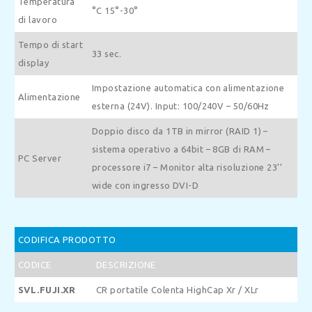
Temperatura
°C 15°-30°
di lavoro
Tempo di start
33 sec.
display
Impostazione automatica con alimentazione
Alimentazione
esterna (24V).
Input: 100/240V – 50/60Hz
Doppio disco da 1TB in mirror (RAID 1) –
sistema operativo a 64bit – 8GB di RAM –
PC Server
processore i7 – Monitor alta risoluzione 23’’
wide con ingresso DVI-D
CODIFICA PRODOTTO
CODICE
DESCRIZIONE
SVL.FUJI.XR
CR portatile Colenta HighCap Xr / XLr