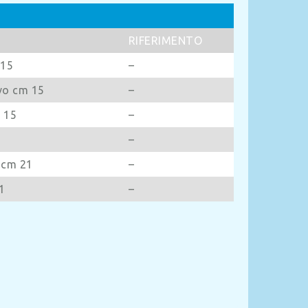
RIFERIMENTO
 15
–
rvo cm 15
–
m 15
–
1
–
 cm 21
–
1
–