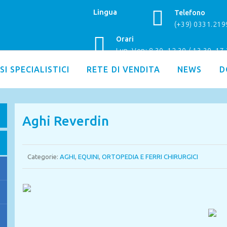
Lingua
Telefono
(+39) 0331.21
Orari
Lun–Ven: 8.30–12.30 / 13.30–17
SI SPECIALISTICI
RETE DI VENDITA
NEWS
D
Aghi Reverdin
Categorie:
AGHI
,
EQUINI
,
ORTOPEDIA E FERRI CHIRURGICI