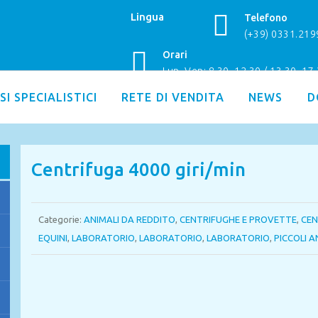
Lingua
Telefono
(+39) 0331.21
Orari
Lun–Ven: 8.30–12.30 / 13.30–17
SI SPECIALISTICI
RETE DI VENDITA
NEWS
D
Centrifuga 4000 giri/min
Categorie:
ANIMALI DA REDDITO
,
CENTRIFUGHE E PROVETTE
,
CEN
EQUINI
,
LABORATORIO
,
LABORATORIO
,
LABORATORIO
,
PICCOLI A