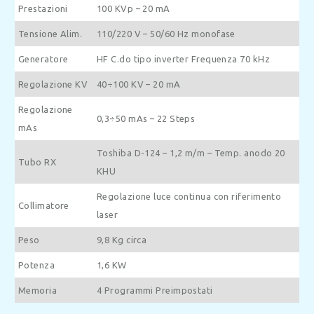
Prestazioni
100 KVp – 20 mA
Tensione Alim.
110/220 V – 50/60 Hz monofase
Generatore
HF C.do tipo inverter Frequenza 70 kHz
Regolazione KV
40÷100 KV – 20 mA
Regolazione
0,3÷50 mAs – 22 Steps
mAs
Toshiba D-124 – 1,2 m/m – Temp. anodo 20
Tubo RX
KHU
Regolazione luce continua con riferimento
Collimatore
laser
Peso
9,8 Kg circa
Potenza
1,6 KW
Memoria
4 Programmi Preimpostati