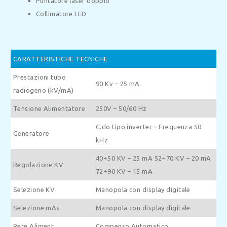
Puntatore laser doppio
Collimatore LED
CARATTERISTICHE TECNICHE
Prestazioni tubo
90 Kv – 25 mA
radiogeno (kV/mA)
Tensione Alimentatore
250V – 50/60 Hz
C.do tipo inverter – Frequenza 50
Generatore
kHz
40÷50 KV – 25 mA
52÷70 KV – 20 mA
Regolazione KV
72÷90 KV – 15 mA
Selezione KV
Manopola con display digitale
Selezione mAs
Manopola con display digitale
Rete Aliment.
Compenso Automatico