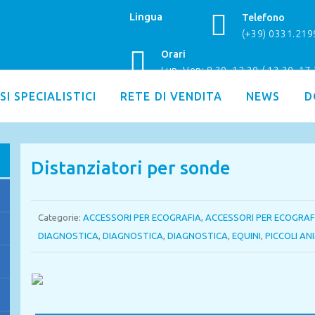
Lingua
Telefono
(+39) 0331.21
Orari
Lun–Ven: 8.30–12.30 / 13.30–17
SI SPECIALISTICI
RETE DI VENDITA
NEWS
D
Distanziatori per sonde
Categorie:
ACCESSORI PER ECOGRAFIA
,
ACCESSORI PER ECOGRAF
DIAGNOSTICA
,
DIAGNOSTICA
,
DIAGNOSTICA
,
EQUINI
,
PICCOLI AN