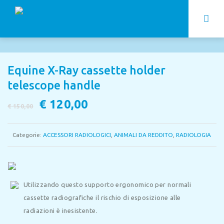
Equine X-Ray cassette holder
telescope handle
Il
€
120,00
Il
€
150,00
prezzo
prezzo
originale
attuale
Categorie:
ACCESSORI RADIOLOGICI
,
ANIMALI DA REDDITO
,
RADIOLOGIA
era:
è:
€ 150,00.
€ 120,00.
Utilizzando questo supporto ergonomico per normali
cassette radiografiche il rischio di esposizione alle
radiazioni è inesistente.