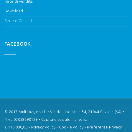
Rete di vendita
Download
Sede e Contatti
FACEBOOK
© 2017 Multimage s.r.l. • Via dell'Industria 54, 21044 Cavaria (VA) •
P.Iva 02058290129 • Capitale sociale int. vers.
€ 116.000,00 •
Privacy Policy
•
Cookie Policy
•
Preferenze Privacy