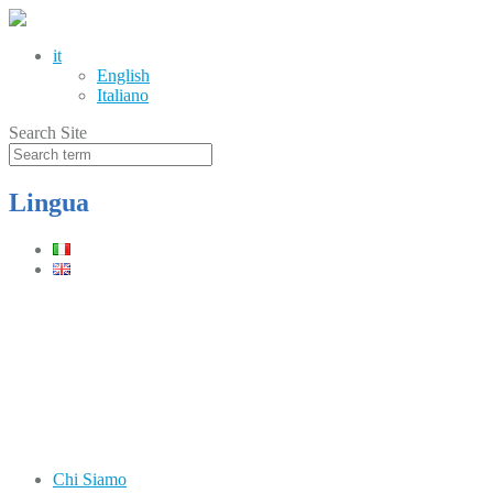
it
English
Italiano
Search Site
Lingua
Telefono
(+39) 0331.219900
Orari
Lun–Ven: 8.30–12.30 / 13.30–17.30
Chi Siamo