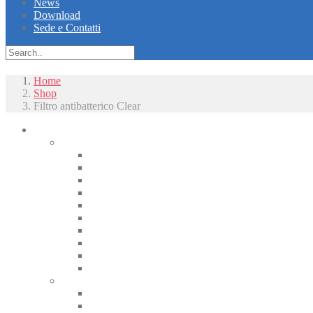
News
Download
Sede e Contatti
Home
Shop
Filtro antibatterico Clear
Piccoli animali
Radiologia
Apparecchiature radiologiche alta frequenza
Radiologici portatili alta frequenza
Apparecchiature radiologiche convenzionali
Radiologia digitale
Radiologia dentale
Radiologia Interventistica e Fluoroscopia
Radioprotezione
Accessori Rx
Materiali di camera oscura
Displasia dell’anca
Tomografia
CT
CBCT