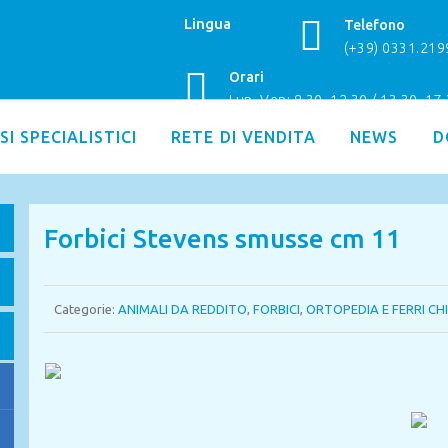
Lingua
Telefono
(+39) 0331.21
Orari
Lun–Ven: 8.30–12.30 / 13.30–17
SI SPECIALISTICI
RETE DI VENDITA
NEWS
D
Forbici Stevens smusse cm 11
Categorie:
ANIMALI DA REDDITO
,
FORBICI
,
ORTOPEDIA E FERRI CH