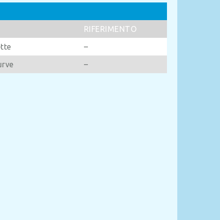
RIFERIMENTO
tte
–
urve
–