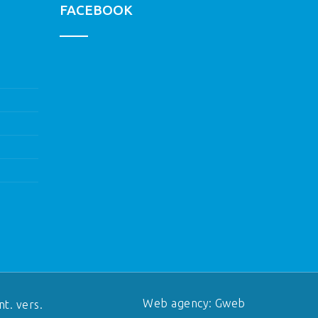
FACEBOOK
Web agency: Gweb
nt. vers.