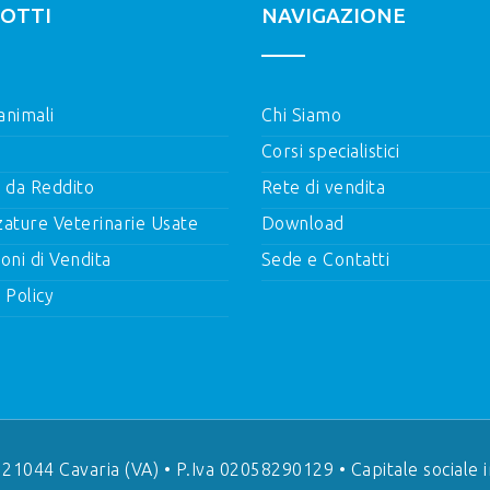
OTTI
NAVIGAZIONE
 animali
Chi Siamo
Corsi specialistici
i da Reddito
Rete di vendita
zature Veterinarie Usate
Download
oni di Vendita
Sede e Contatti
 Policy
, 21044 Cavaria (VA) • P.Iva 02058290129 • Capitale sociale i