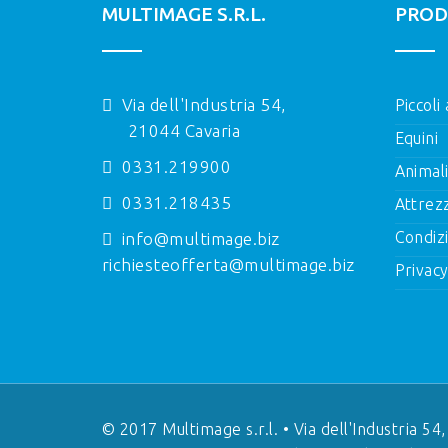
MULTIMAGE S.R.L.
PROD
Via dell'Industria 54,
Piccoli
21044 Cavaria
Equini
0331.219900
Animal
0331.218435
Attrez
Condizi
info@multimage.biz
richiesteofferta@multimage.biz
Privacy
© 2017 Multimage s.r.l. • Via dell'Industria 54