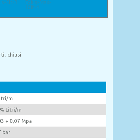
ti, chiusi
litri/m
% Litri/m
03 ÷ 0,07 Mpa
7 bar