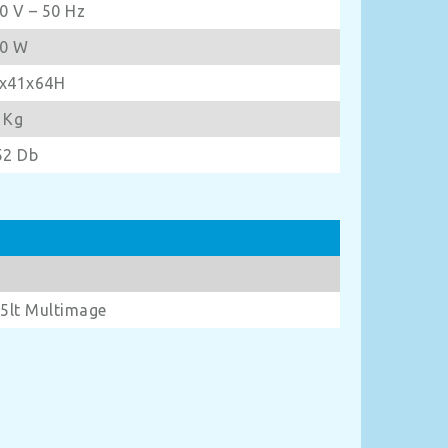
0 V – 50 Hz
0 W
x41x64H
 Kg
52 Db
 5lt Multimage