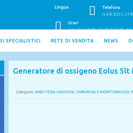
Lingua
Telefono
(+39) 0331.21
Orari
Lun–Ven: 8.30–12.30 / 13.30–17
SI SPECIALISTICI
RETE DI VENDITA
NEWS
D
Generatore di ossigeno Eolus 5l
Categorie:
ANESTESIA GASSOSA
,
CHIRURGIA E MONITORAGGIO
,