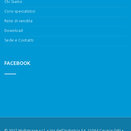
Chi Siamo
Corsi specialistici
Rete di vendita
Download
Sede e Contatti
FACEBOOK
© 2017 Multimage s.r.l. • Via dell'Industria 54, 21044 Cavaria (VA) •