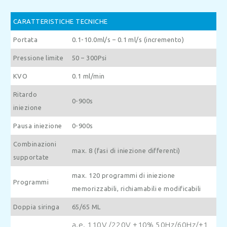
CARATTERISTICHE TECNICHE
Portata
0.1-10.0ml/s – 0.1 ml/s (incremento)
Pressione limite
50 – 300Psi
KVO
0.1 ml/min
Ritardo
0-900s
iniezione
Pausa iniezione
0-900s
Combinazioni
max. 8 (fasi di iniezione differenti)
supportate
max. 120 programmi di iniezione
Programmi
memorizzabili, richiamabili e modificabili
Doppia siringa
65/65 ML
a.e. 110V /220V ±10% 50Hz/60Hz/±1