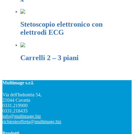
Stetoscopio elettronico con
elettrodi ECG
Carrelli 2 – 3 piani
Multimage s.r.l.
Via dell'Industria 54,
21044 Cavaria
0331.219900
0331.218435
info@multimage.biz
richiesteofferta@multimage.biz
Prodotti