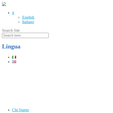
it
English
Italiano
Search Site
Lingua
Telefono
(+39) 0331.219900
Orari
Lun–Ven: 8.30–12.30 / 13.30–17.30
Chi Siamo