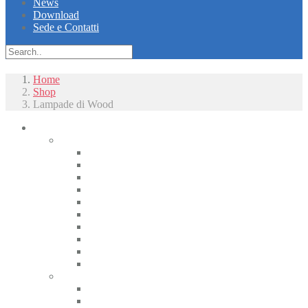
News
Download
Sede e Contatti
Home
Shop
Lampade di Wood
Piccoli animali
Radiologia
Apparecchiature radiologiche alta frequenza
Radiologici portatili alta frequenza
Apparecchiature radiologiche convenzionali
Radiologia digitale
Radiologia dentale
Radiologia Interventistica e Fluoroscopia
Radioprotezione
Accessori Rx
Materiali di camera oscura
Displasia dell’anca
Tomografia
CT
CBCT