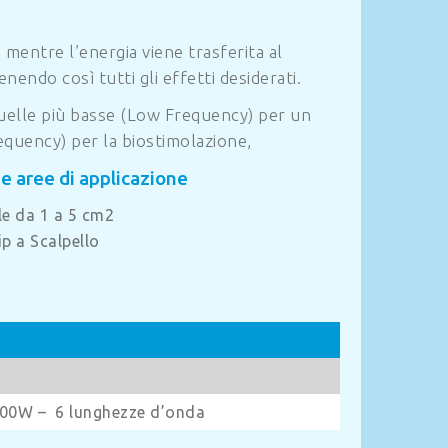
mentre l’energia viene trasferita al
nendo così tutti gli effetti desiderati.
 quelle più basse (Low Frequency) per un
equency) per la biostimolazione,
se aree di applicazione
e da 1 a 5 cm2
ip a Scalpello
 100W – 6 lunghezze d’onda