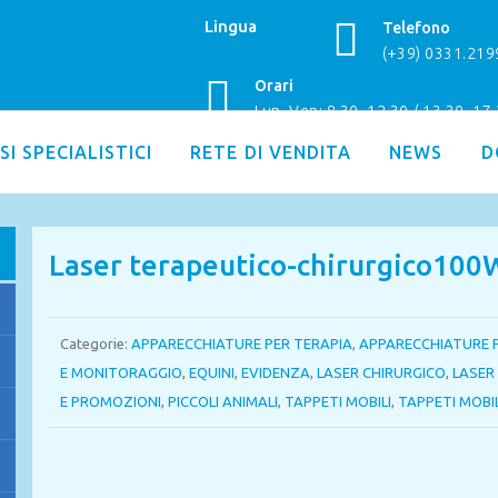
Lingua
Telefono
(+39) 0331.21
Orari
Lun–Ven: 8.30–12.30 / 13.30–17
SI SPECIALISTICI
RETE DI VENDITA
NEWS
D
Laser terapeutico-chirurgico100
Categorie:
APPARECCHIATURE PER TERAPIA
,
APPARECCHIATURE 
E MONITORAGGIO
,
EQUINI
,
EVIDENZA
,
LASER CHIRURGICO
,
LASER
E PROMOZIONI
,
PICCOLI ANIMALI
,
TAPPETI MOBILI
,
TAPPETI MOBIL