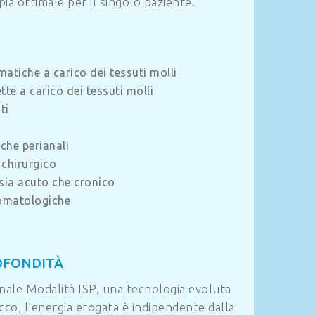
pia ottimale per il singolo paziente.
matiche a carico dei tessuti molli
tte a carico dei tessuti molli
ti
che perianali
 chirurgico
sia acuto che cronico
tomatologiche
ROFONDITÀ
onale Modalità ISP, una tecnologia evoluta
icco, l’energia erogata è indipendente dalla