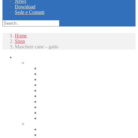
News
Download
Sede e Contatti
Home
Shop
Maschere cane – gatto
Piccoli animali
Radiologia
Apparecchiature radiologiche alta frequenza
Radiologici portatili alta frequenza
Apparecchiature radiologiche convenzionali
Radiologia digitale
Radiologia dentale
Radiologia Interventistica e Fluoroscopia
Radioprotezione
Accessori Rx
Materiali di camera oscura
Displasia dell’anca
Tomografia
CT
CBCT