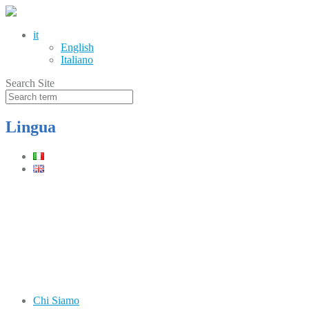
it
English
Italiano
Search Site
Lingua
Telefono
(+39) 0331.219900
Orari
Lun–Ven: 8.30–12.30 / 13.30–17.30
Chi Siamo